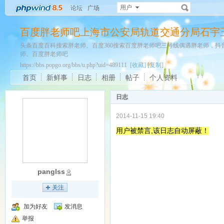
用户
论坛
广场
百度胖老师吧上海市公安局轨道交通分局石宇
头条百度百科搜索胖老师。百度360搜索百度胖老师吧三号线偶遇胖老师，
师。百度胖老师吧
https://bbs.popgo.org/bbs/u.php?uid=489111
[收藏]
[复制]
首页
新鲜事
日志
相册
帖子
个人资料
日志
2014-11-15 19:40
用户被禁言,该日志自动屏蔽！
panglss
关注
加为好友
发消息
举报