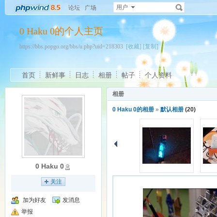
用户
论坛
广场
0 Haku 0的个人主页
https://bbs.popgo.org/bbs/u.php?uid=218303
[收藏]
[复制]
首页
新鲜事
日志
相册
帖子
个人资料
相册
0 Haku 0的相册
»
默认相册
(20)
0 Haku 0
关注
加为好友
发消息
举报