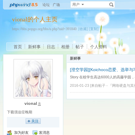
用户
论坛
广场
vional的个人主页
https://bbs.popgo.org/bbs/u.php?uid=391840
[收藏]
[复制]
首页
新鲜事
日志
相册
帖子
个人资料
新鲜事
[澄空学园][Koichoco恋爱、选举与巧克力
Story 在校学生高达6000人的高藤学
2016-01-23
[来自帖子 -
『网络硬盘与其
vional
下载强迫症晚期
关注
加为好友
发消息