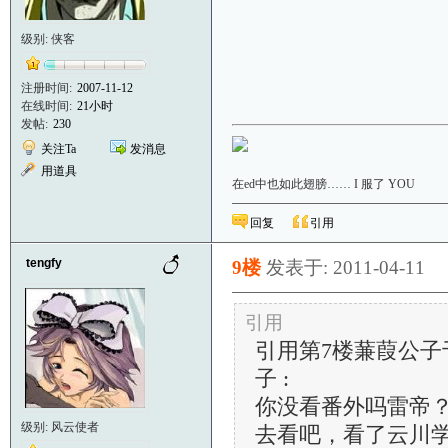
级别: 侠客
注册时间:
2007-11-12
在线时间:
21小时
发帖:
230
关注Ta
发消息
用道具
在ed中也如此翅膀…… I 服了 YOU
回复
引用
tengfy
9楼
发表于: 2011-04-11
引用
引用第7楼蒹葭公子于20
子 :
你没看番外吗雷帝
级别: 风云使者
去看吧，看了云川