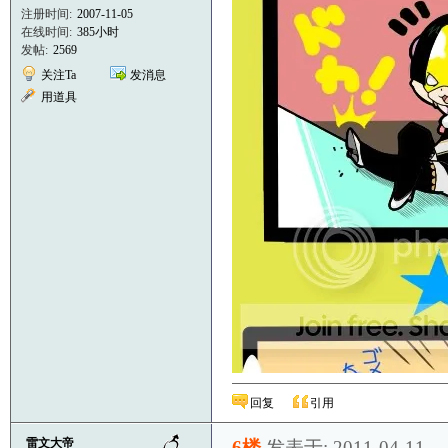
注册时间:
2007-11-05
在线时间:
385小时
发帖:
2569
关注Ta
发消息
用道具
回复
引用
雷文大帝
6楼
发表于: 2011-04-11