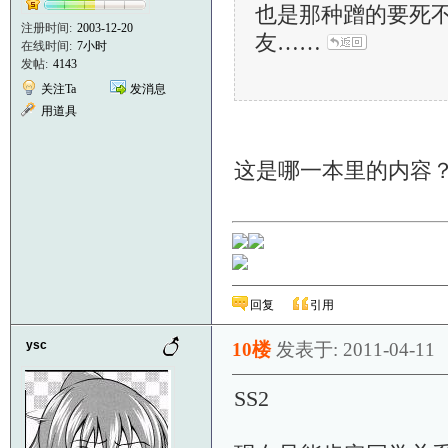
也是那种蹭的要死
注册时间:
2003-12-20
友……
在线时间:
7小时
发帖:
4143
关注Ta
发消息
用道具
这是哪一本里的内容？
回复
引用
ysc
10楼
发表于: 2011-04-11
SS2