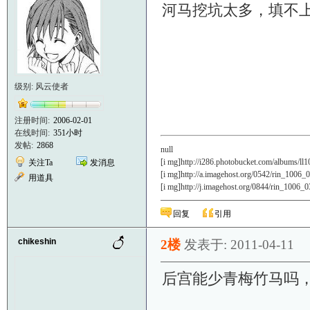
河马挖坑太多，填不
级别: 风云使者
注册时间:
2006-02-01
在线时间:
351小时
发帖:
2868
null
[i mg]http://i286.photobucket.com/albums/ll
关注Ta
发消息
[i mg]http://a.imagehost.org/0542/rin_1006_
用道具
[i mg]http://j.imagehost.org/0844/rin_1006_
回复
引用
chikeshin
2楼
发表于: 2011-04-11
后宫能少青梅竹马吗