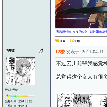
世隔親離師亡友歿孑然身 劍折臂斷腦殘
回复
引用
马甲雷
12楼
发表于: 2011-04-11
不过云川前辈我感觉
总觉得这个女人有很
级别: 天使
注册时间:
2007-11-12
在线时间:
645小时