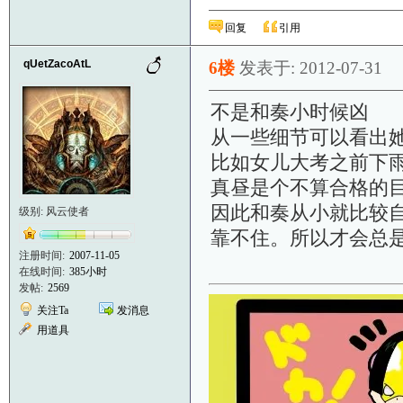
回复
引用
qUetZacoAtL
6楼
发表于: 2012-07-31
不是和奏小时候凶
从一些细节可以看出
比如女儿大考之前下
真昼是个不算合格的
因此和奏从小就比较
级别: 风云使者
靠不住。所以才会总
注册时间:
2007-11-05
在线时间:
385小时
发帖:
2569
关注Ta
发消息
用道具