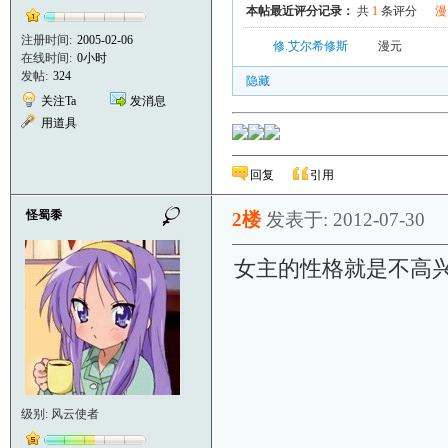
本帖最近评分记录：
共
1
条评分
漫
注册时间:
2005-02-06
修.艾尔希修斯
漫元
在线时间:
0小时
发帖:
324
隐藏
关注Ta
发消息
用道具
回复
引用
怪蜀黍
2楼
发表于: 2012-07-30
女主的性格就是不高
级别: 风云使者