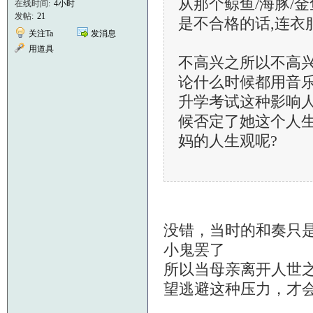
从那个鲸鱼/海豚/
在线时间:
4小时
发帖:
21
是不合格的话,连衣
关注Ta
发消息
用道具
不高兴之所以不高
论什么时候都用音乐
升学考试这种影响人
候否定了她这个人生
妈的人生观呢?
没错，当时的和奏只
小鬼罢了
所以当母亲离开人世
望逃避这种压力，才