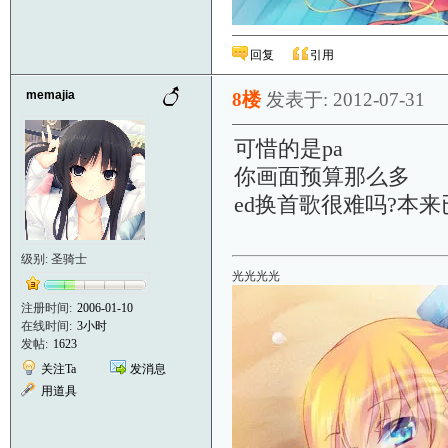
回复
引用
memajia
8楼
发表于: 2012-07-31
可惜的是pa
你画面预算那么多
ed换首歌很难吗?本来
级别: 圣骑士
光光光光
注册时间:
2006-01-10
在线时间:
3小时
发帖:
1623
关注Ta
发消息
用道具