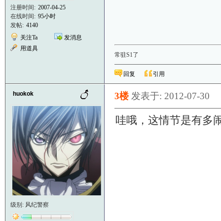
注册时间:
2007-04-25
在线时间:
95小时
发帖:
4140
关注Ta
发消息
用道具
常驻S1了
回复
引用
huokok
3楼
发表于: 2012-07-30
哇哦，这情节是有多
级别: 风纪警察