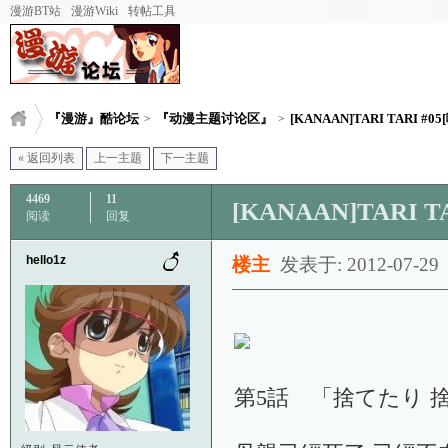
漫游BT站
漫游Wiki
转帖工具
『漫游』酷论坛
『动漫主题讨论区』
[KANAAN]TARI TARI #05[
>
>
« 返回列表
上一主题
下一主题
4469
11
[KANAAN]TARI 
阅读
回复
hello1z
楼主
发表于: 2012-07-29
第5話 「捨てたり 