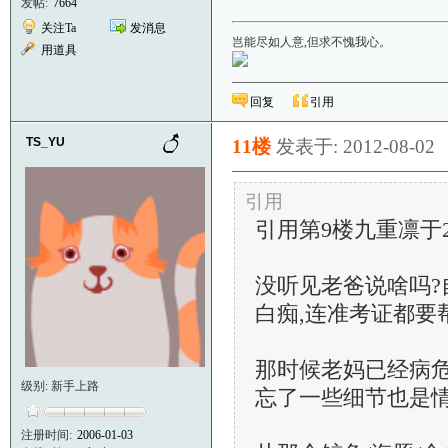
发帖:
7664
关注Ta
发消息
岂能尽如人意,但求不愧我心。
用道具
回复
引用
TS_YU
11楼
发表于: 2012-08-02
引用
引用第9楼九重凛于2012
没听见老爸说啥吗?
白痴,连准考证都要
那时候老妈已经病危
级别: 新手上路
忘了一些细节也是
注册时间:
2006-01-03