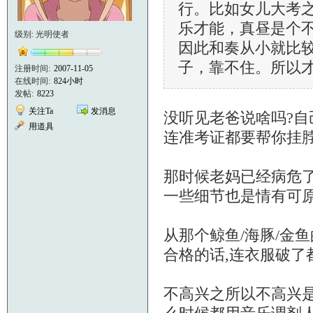
行。比如女儿大考
乐才能，真昼是个
级别: 光明使者
因此和奏从小就比
子，靠不住。所以
注册时间:
2007-11-05
在线时间:
824小时
发帖:
8223
关注Ta
发消息
没听见老爸说啥吗?自
用道具
连准考证都要帮你挂脖
那时候老妈已经病危了
一些细节也是情有可
从那个鲸鱼/海豚/金
合格的话,连衣服破了
不高兴之所以不高兴