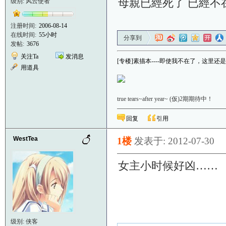
母親已經死了 已經不
级别: 风云使者
注册时间:
2006-08-14
在线时间:
55小时
分享到
发帖:
3676
关注Ta
发消息
[专楼]素描本----即使我不在了，这里
用道具
true tears~after year~ (仮)2期期待中！
回复
引用
WestTea
1楼
发表于: 2012-07-30
女主小时候好凶……
级别: 侠客