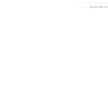
Total 0.132253(s) quer
Powered by
phpwind
v8.5
Cert