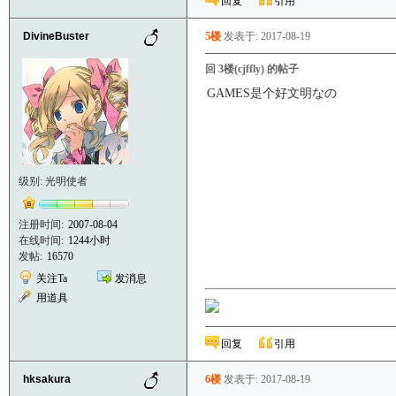
回复
引用
DivineBuster
5楼
发表于: 2017-08-19
回 3楼(cjffly) 的帖子
GAMES是个好文明なの
级别: 光明使者
注册时间:
2007-08-04
在线时间:
1244小时
发帖:
16570
关注Ta
发消息
用道具
回复
引用
hksakura
6楼
发表于: 2017-08-19