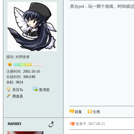
弄台ps4，玩一两个游戏，时间就
级别: 光明使者
注册时间:
2002-10-10
在线时间:
369小时
发帖:
9824
关注Ta
发消息
用道具
回复
引用
lhb5883
7楼
发表于: 2017-08-21