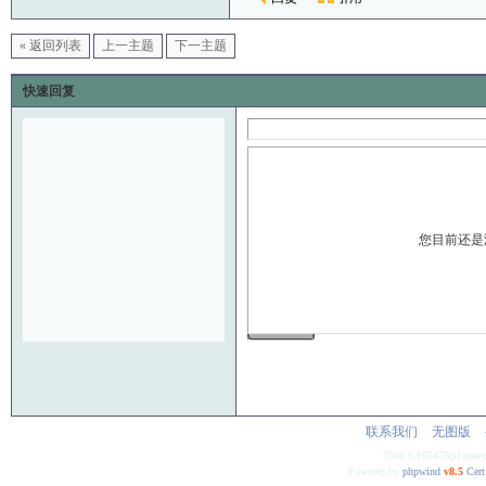
« 返回列表
上一主题
下一主题
快速回复
您目前还是
发 布
联系我们
无图版
Total 0.105478(s) quer
Powered by
phpwind
v8.5
Cert