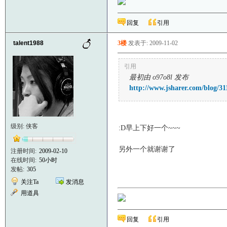
回复
引用
talent1988
3楼
发表于: 2009-11-02
引用
最初由 o97o8l 发布
http://www.jsharer.com/blog/3
级别: 侠客
:D早上下好一个~~~
另外一个就谢谢了
注册时间:
2009-02-10
在线时间:
50小时
发帖:
305
关注Ta
发消息
用道具
回复
引用