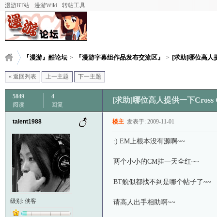
漫游BT站
漫游Wiki
转帖工具
『漫游』酷论坛
『漫游字幕组作品发布交流区』
[求助]哪位高人提
>
>
« 返回列表
上一主题
下一主题
5849
4
[求助]哪位高人提供一下Cross 
阅读
回复
talent1988
楼主
发表于: 2009-11-01
:) EM上根本没有源啊~~
两个小小的CM挂一天全红~~
BT貌似都找不到是哪个帖子了~~
级别: 侠客
请高人出手相助啊~~