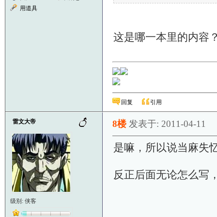
用道具
这是哪一本里的内容？
回复
引用
雷文大帝
8楼
发表于: 2011-04-11
是嘛，所以说当麻失
反正后面无论怎么写
级别: 侠客