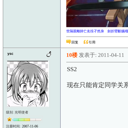
世隔親離師亡友歿孑然身 劍折臂斷腦殘
回复
引用
ysc
10楼
发表于: 2011-04-11
SS2
现在只能肯定同学关系。
级别: 光明使者
注册时间:
2007-11-06