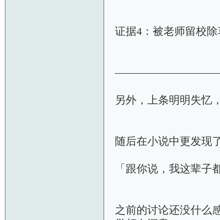
证据4：被老师留校
—————————
另外，上条明明失忆
随后在小说中更发现
「跟你说，我这辈子
之前的讨论还没什么