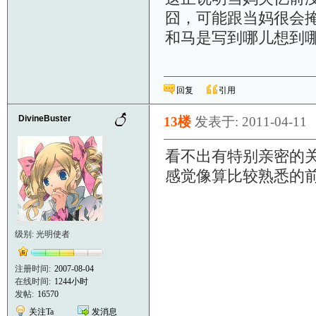
囧，可能跟当妈很会
和马是写到哪儿想到
回复
引用
DivineBuster
13楼
发表于: 2011-04-11
看不出有特别亲密的关
感觉像算比较熟悉的
级别: 光明使者
注册时间:
2007-08-04
在线时间:
1244小时
发帖:
16570
关注Ta
发消息