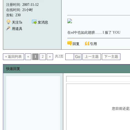
注册时间:
2007-11-12
在线时间:
21小时
发帖:
230
关注Ta
发消息
用道具
在ed中也如此翅膀…… I 服了 YOU
回复
引用
共2页
« 返回列表
«
1
2
»
Go
上一主题
下一主题
快速回复
您目前还是