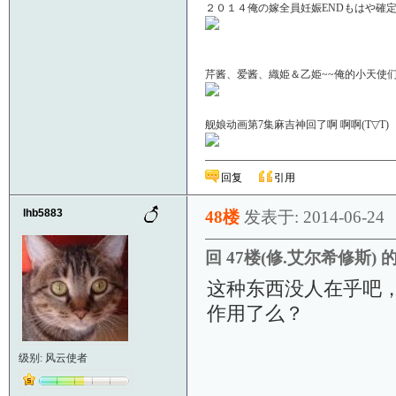
２０１４俺の嫁全員妊娠ENDもはや確定！
芹酱、爱酱、織姫＆乙姫~~俺的小天使们啊＼(
舰娘动画第7集麻吉神回了啊 啊啊(T▽
回复
引用
lhb5883
48楼
发表于: 2014-06-24
回 47楼(修.艾尔希修斯) 
这种东西没人在乎吧
作用了么？
级别: 风云使者