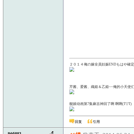
２０１４俺の嫁全員妊娠ENDもはや確定！
芹酱、爱酱、織姫＆乙姫~~俺的小天使们啊＼(
舰娘动画第7集麻吉神回了啊 啊啊(T▽
回复
引用
lhb5883