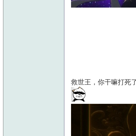
救世王，你干嘛打死