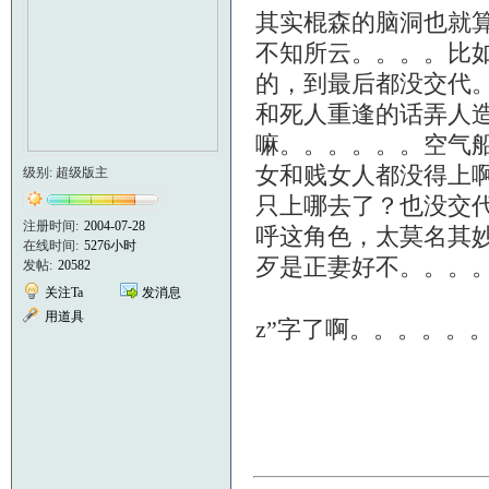
其实棍森的脑洞也就
不知所云。。。。比如
的，到最后都没交代
和死人重逢的话弄人
嘛。。。。。。空气
女和贱女人都没得上
级别: 超级版主
只上哪去了？也没交
注册时间:
2004-07-28
呼这角色，太莫名其
在线时间:
5276小时
歹是正妻好不。。。。
发帖:
20582
关注Ta
发消息
用道具
z”字了啊。。。。。