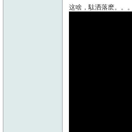
这啥，駄洒落麽。。