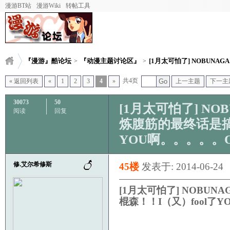
漫游BT站
漫游Wiki
转帖工具
『漫游』酷论坛
『动漫主题讨论区』
[1月太可怕了] NOBUNAGA T
>
>
共4页
« 返回列表
«
1
2
3
4
»
Go
上一主题
下一主
30073
50
[1月太可怕了] NOB
阅读
回复
炼腹筋的最终话是搞啥
YOU啊。。。。。O
修.艾尔希修斯
45楼
发表于: 2014-06-24
[1月太可怕了] NOBUN
棍森！！I（又）fool了