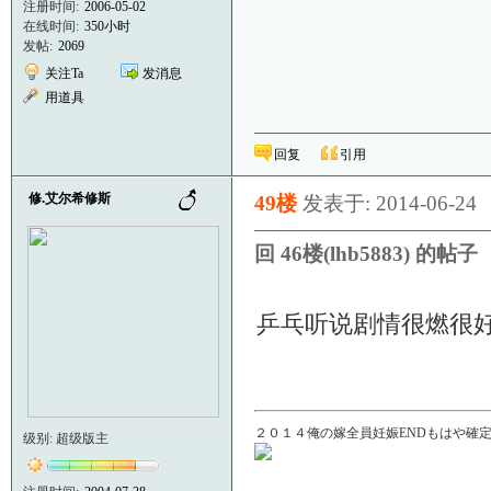
注册时间:
2006-05-02
在线时间:
350小时
发帖:
2069
关注Ta
发消息
用道具
回复
引用
修.艾尔希修斯
49楼
发表于: 2014-06-24
回 46楼(lhb5883) 的帖子
乒乓听说剧情很燃很
２０１４俺の嫁全員妊娠ENDもはや確定！
级别: 超级版主