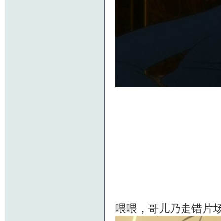
喂喂，哥儿乃走错片