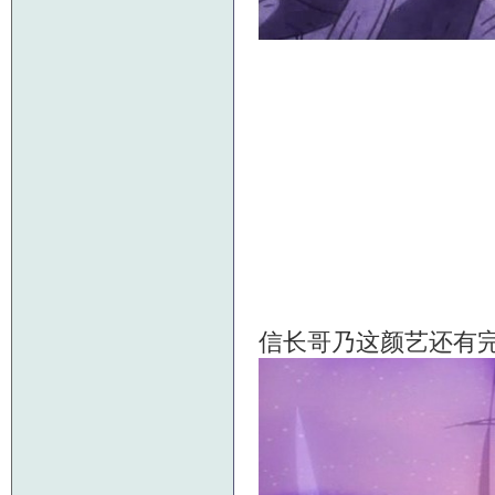
信长哥乃这颜艺还有