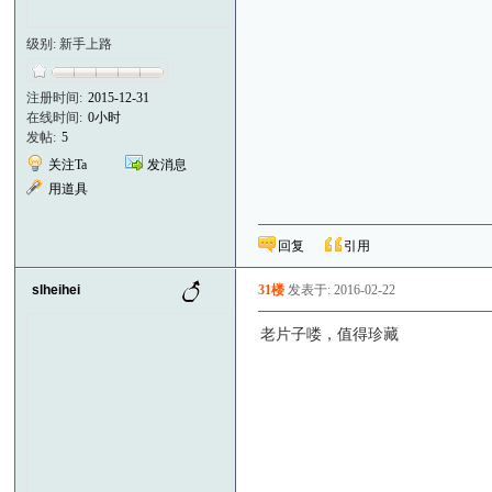
级别: 新手上路
注册时间:
2015-12-31
在线时间:
0小时
发帖:
5
关注Ta
发消息
用道具
回复
引用
slheihei
31楼
发表于: 2016-02-22
老片子喽，值得珍藏