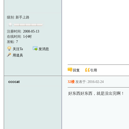
级别: 新手上路
注册时间:
2008-05-13
在线时间:
1小时
发帖:
7
关注Ta
发消息
用道具
回复
引用
ccccat
32楼
发表于: 2016-02-24
好东西好东西，就是没出完啊！