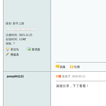
级别: 新手上路
注册时间:
2015-12-25
在线时间:
1小时
发帖:
7
关注Ta
发消息
用道具
回复
引用
jonny841121
35楼
发表于: 2016-03-15
谢谢分享，下了看看！