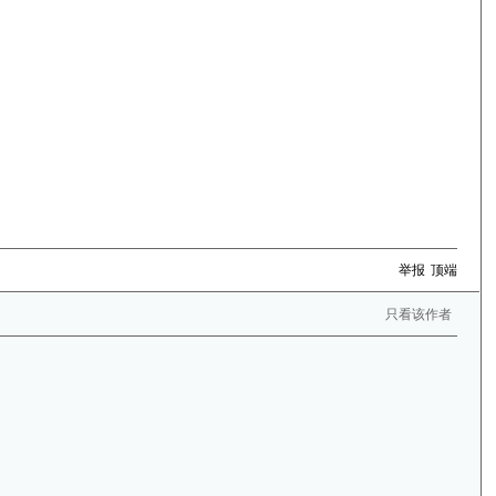
举报
顶端
只看该作者