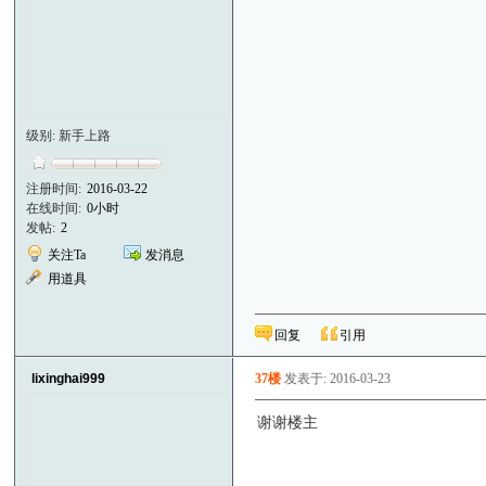
级别: 新手上路
注册时间:
2016-03-22
在线时间:
0小时
发帖:
2
关注Ta
发消息
用道具
回复
引用
lixinghai999
37楼
发表于: 2016-03-23
谢谢楼主