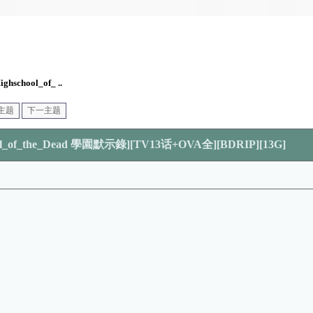
school_of_ ..
主题
下一主题
l_of_the_Dead 學園默示錄][TV13话+OVA全][BDRIP][13G]