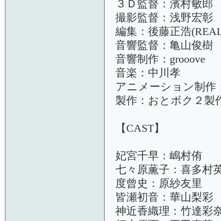
３Ｄ監督：濱村敏郎
撮影監督：浅野宏彰
編集：後藤正浩(REAL-
音響監督：亀山俊樹
音響制作：grooove
音楽：中川孝
アニメーション制作：SI
製作：おとボク２製
【CAST】
妃宮千早：嶋村侑
七々原薫子：喜多村
度曾史：原紗友里
皆瀬初音：華山梨彩
神近香織理：竹達彩