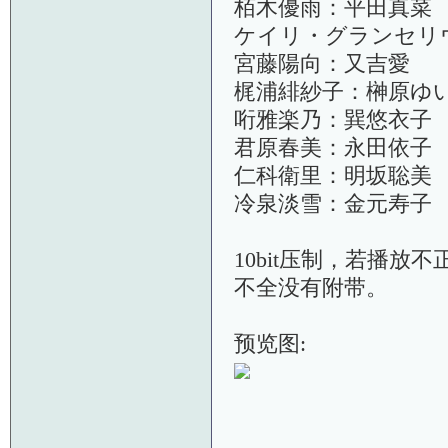
栢木優雨：平田真菜
ケイリ・グランセリ
宮藤陽向：又吉愛
梶浦緋紗子：榊原ゆ
哘雅楽乃：巽悠衣子
君原春美：永田依子
仁科衛里：明坂聡美
冷泉淡雪：金元寿子
10bit压制，若播放不
不全没有附带。
预览图: