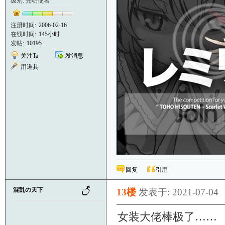
级别: 光明使者
注册时间:
2006-02-16
在线时间:
145小时
发帖:
10195
关注Ta
发消息
用道具
回复
引用
混乱の天下
13楼
发表于: 2021-07-04
女装大佬棒极了……