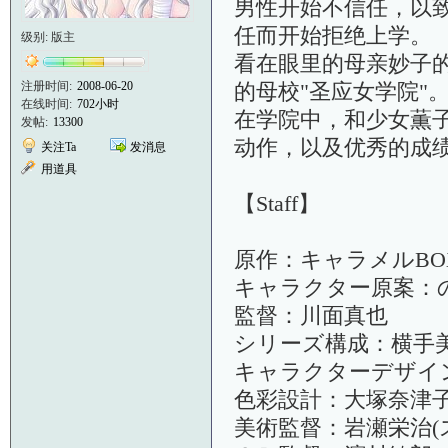
男性开始不信任，以
任而开始拒绝上学。
级别: 版主
看在眼里的母亲妙子的
注册时间:
2008-06-20
的母校"圣应女学院"
在线时间:
702小时
在学院中，和少女薫
发帖:
13300
动作，以及优秀的成
关注Ta
发消息
用道具
【Staff】
原作：キャラメルBO
キャラクター原案：
監督：川面真也
シリーズ構成：横手
キャラクターデザイ
色彩設計：大塚奈津
美術監督：岩瀬栄治(