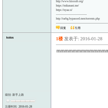
http://www.kisssub.org/
https://mikanani.me/
https://nyaa.si/
--------------------------------
http://rarbg.bypassed.men/torrents.php
回复
引用
kolos
1楼
发表于: 2016-01-28
mmmmmmmmmmmm
级别: 新手上路
注册时间:
2016-01-28