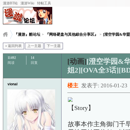
漫游BT站
漫游Wiki
转帖工具
『漫游』酷论坛
『网络硬盘与其他綜合分享区』
[澄空学园&华盟字
>
>
« 返回列表
上一主题
下一主题
11492
14
[动画]
[澄空学园&华
阅读
回复
姐2][OVA全3话][BDR
vional
楼主
发表于: 2016-01-23
【Story】
故事本作主角御门千