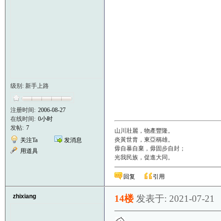
级别: 新手上路
注册时间:
2006-08-27
在线时间:
0小时
发帖:
7
山川壯麗，物產豐隆。
炎黃世胄，東亞稱雄。
关注Ta
发消息
毋自暴自棄，毋固步自封；
用道具
光我民族，促進大同。
回复
引用
zhixiang
14楼
发表于: 2021-07-21