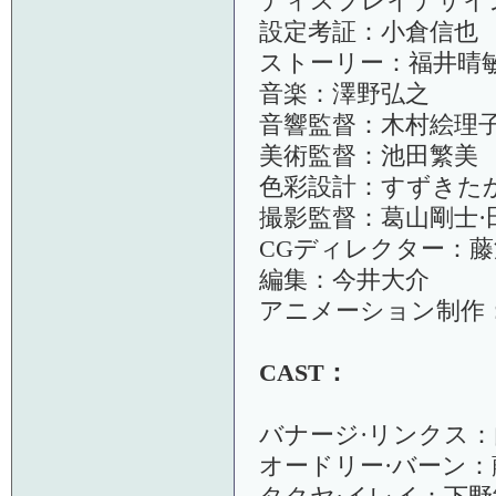
ディスプレイデザイ
設定考証：小倉信也
ストーリー：福井晴
音楽：澤野弘之
音響監督：木村絵理
美術監督：池田繁美
色彩設計：すずきた
撮影監督：葛山剛士·
CGディレクター：藤
編集：今井大介
アニメーション制作
CAST：
バナージ·リンクス
オードリー·バーン：