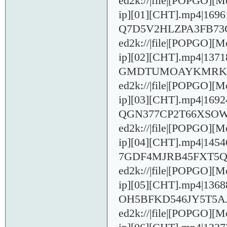
ed2k://|file|[POPGO]
ip][01][CHT].mp4|16
Q7D5V2HLZPA3FB7
ed2k://|file|[POPGO]
ip][02][CHT].mp4|13
GMDTUMOAYKMRKP
ed2k://|file|[POPGO]
ip][03][CHT].mp4|16
QGN377CP2T66XSO
ed2k://|file|[POPGO]
ip][04][CHT].mp4|14
7GDF4MJRB45FXT5Q
ed2k://|file|[POPGO]
ip][05][CHT].mp4|13
OH5BFKD546JY5T5A
ed2k://|file|[POPGO]