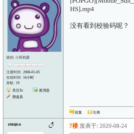
[POPGO][Mobile_Suit
HS].mp4
没有看到校验码呢？
级别: 小荷初露
注册时间:
2008-01-05
在线时间:
16小时
发帖:
19
关注Ta
发消息
用道具
回复
引用
shinjico
7楼
发表于: 2020-08-24