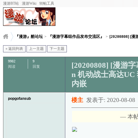
漫游BT站
漫游Wiki
转帖工具
『漫游』酷论坛
『漫游字幕组作品发布交流区』
[20200808] [漫
>
>
« 返回列表
上一主题
下一主题
9902
9
[20200808] [漫游字幕
阅读
回复
n 机动战士高达UC 独角
内嵌
popgofansub
楼主
发表于: 2020-08-08
— 本帖被