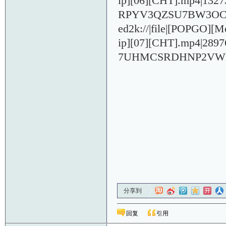
ip][06][CHT].mp4|13
RPYV3QZSU7BW3OCF
ed2k://|file|[POPGO]
ip][07][CHT].mp4|28
7UHMCSRDHNP2VWK
分享到
回复
引用