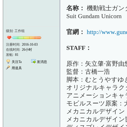
名称：
機動戦士ガンダム
Suit Gundam Unicorn
官網：
http://www.gun
级别: 工作组
注册时间:
2016-10-03
STAFF：
在线时间:
26小时
发帖:
81
关注Ta
发消息
原作：矢立肇·富野由
用道具
監督：古橋一浩
脚本：むとうやすゆ
オリジナルキャラク
アニメーションキャ
モビルスーツ原案：
メカニカルデザイン
メカニカルデザイン