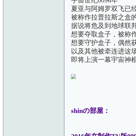
宇宙世纪0096年
夏亚与阿姆罗双飞已
被称作拉普拉斯之盒
据说将危及到地球联
想要夺取盒子，被称
想要守护盒子，偶然
以及其他被牵连进这
即将上演一幕宇宙神
shinの部屋：