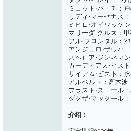
タクヤ·イレイ：下野
ミコット·バーチ：戸
リディ·マーセナス
ミヒロ·オイワッケ
マリーダ·クルス：甲
フル·フロンタル：池
アンジェロ·ザウパ
スベロア·ジンネマ
カーディアス·ビス
サイアム·ビスト：永
アルベルト：高木渉
フラスト·スコール
ダグザ·マックール
介绍：