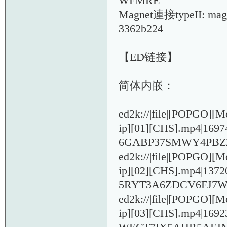
WFMRE
Magnet連接typeII: magn
3362b224
【ED链接】
简体内嵌：
ed2k://|file|[POPGO]
ip][01][CHS].mp4|16
6GABP37SMWY4PBZ
ed2k://|file|[POPGO]
ip][02][CHS].mp4|13
5RYT3A6ZDCV6FJ7
ed2k://|file|[POPGO]
ip][03][CHS].mp4|16