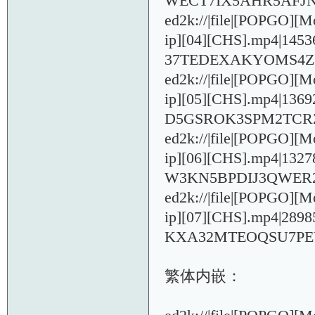
WECT7IX5AHR5AFJN
ed2k://|file|[POPGO]
ip][04][CHS].mp4|14
37TEDEXAKYOMS4Z
ed2k://|file|[POPGO]
ip][05][CHS].mp4|13
D5GSROK3SPM2TCRZ
ed2k://|file|[POPGO]
ip][06][CHS].mp4|13
W3KN5BPDIJ3QWER2
ed2k://|file|[POPGO]
ip][07][CHS].mp4|28
KXA32MTEOQSU7PEY
繁体内嵌：