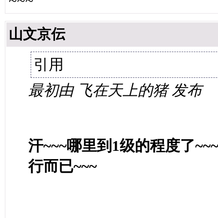
~~~
山文京伝
引用
最初由 飞在天上的猪 发布
汗~~~哪里到1级的程度了~~
行而已~~~