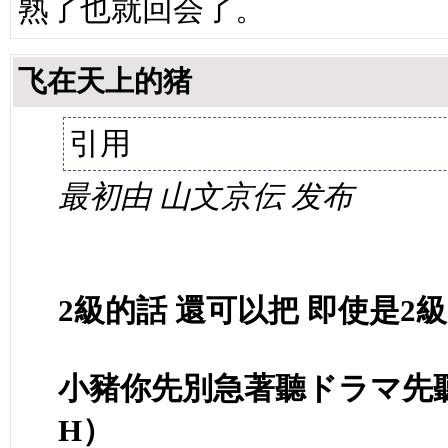
熟了也就回会了。
飞在天上的猪
引用
最初由 山文京伝 发布
2級的話 還可以把 即使是2
小豬你先別急著聽ドラマ先
H）