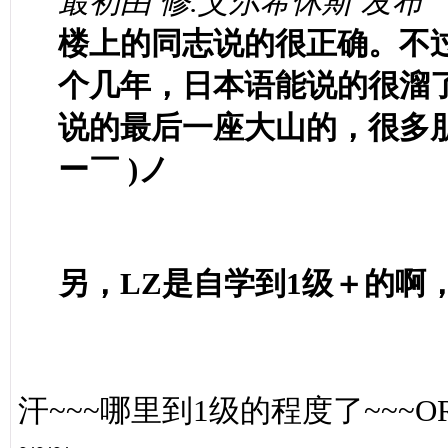
最初由 修.艾尔希休斯 发布
楼上的同志说的很正确。不
个几年，日本语能说的很溜
说的最后一座大山的，很多朋
ー￣ )ノ
另，LZ是自学到1级＋的啊
汗~~~哪里到1级的程度了~~~