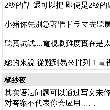
2級的話 還可以把 即使是2級
小豬你先別急著聽ドラマ先聽廣
聽寫試試....電視劇難度實在
總的來說 從難到易來排列 1 
橘紗夜
其实语法问题可以通过写文来
对答案不代表你会应用……