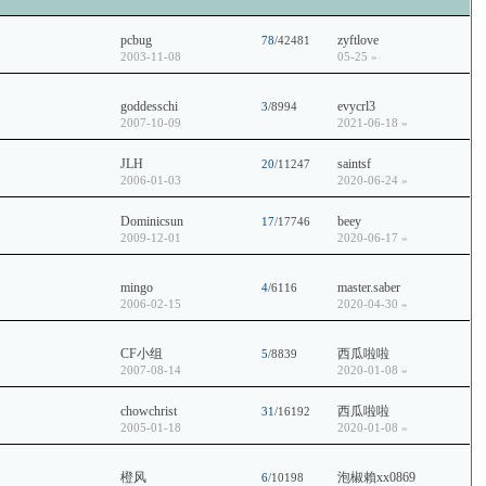
pcbug
zyftlove
78
/42481
2003-11-08
05-25
»
goddesschi
evycrl3
3
/8994
2007-10-09
2021-06-18
»
JLH
saintsf
20
/11247
2006-01-03
2020-06-24
»
Dominicsun
beey
17
/17746
2009-12-01
2020-06-17
»
mingo
master.saber
4
/6116
2006-02-15
2020-04-30
»
CF小组
西瓜啦啦
5
/8839
2007-08-14
2020-01-08
»
chowchrist
西瓜啦啦
31
/16192
2005-01-18
2020-01-08
»
橙风
泡椒賴xx0869
6
/10198