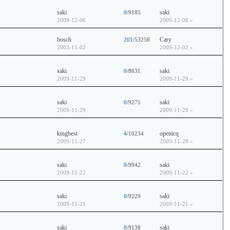
saki
saki
0
/9185
2009-12-06
2009-12-06
»
bosch
Cary
201
/53258
2003-11-02
2009-12-02
»
saki
saki
0
/8631
2009-11-29
2009-11-29
»
saki
saki
0
/9271
2009-11-29
2009-11-29
»
kingbest
openicq
4
/10234
2009-11-27
2009-11-28
»
saki
saki
0
/9942
2009-11-22
2009-11-22
»
saki
saki
0
/9229
2009-11-21
2009-11-21
»
saki
saki
0
/9138