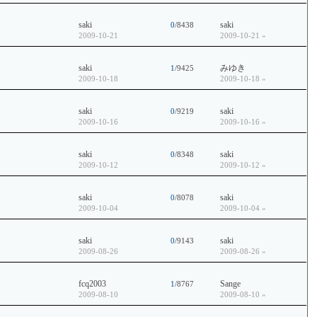
saki
saki
0
/8438
2009-10-21
2009-10-21
»
saki
みゆき
1
/9425
2009-10-18
2009-10-18
»
saki
saki
0
/9219
2009-10-16
2009-10-16
»
saki
saki
0
/8348
2009-10-12
2009-10-12
»
saki
saki
0
/8078
2009-10-04
2009-10-04
»
saki
saki
0
/9143
2009-08-26
2009-08-26
»
fcq2003
Sange
1
/8767
2009-08-10
2009-08-10
»