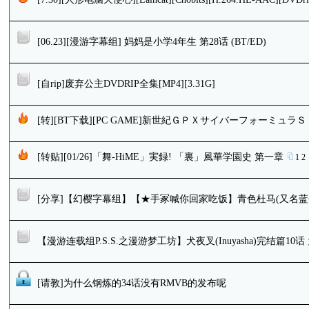
[06.23][漫游字幕组] 妈妈是小学4年生 第28话 (BT/ED)
[自rip]废弃公主DVDRIP全集[MP4][3.31G]
[转][BT下载][PC GAME]新世紀ＧＰＸサイバーフォーミュラ
[转贴][01/26]「舞-HiME」実録! 「裏」風華学園史 第一章
1
2
[分享]【幻樱字幕组】【★手冢喊你回家吃饭】青色杜马(又名蓝色闪光
【漫游连载组P.S.S.之漫游梦工坊】犬夜叉(Inuyasha)完结篇10
[请教]为什么钢炼的34话没有RMVB的发布呢