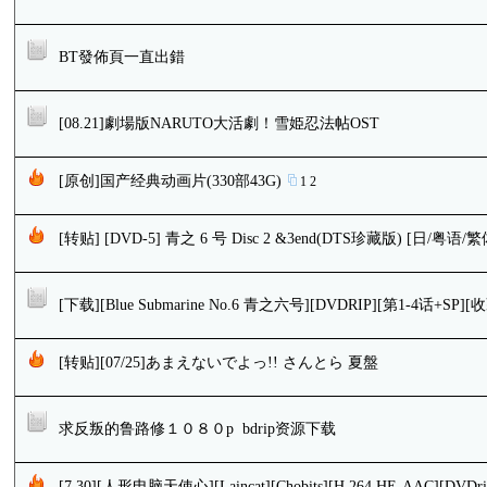
BT發佈頁一直出錯
[08.21]劇場版NARUTO大活劇！雪姫忍法帖OST
[原创]国产经典动画片(330部43G)
1
2
[转贴] [DVD-5] 青之 6 号 Disc 2 &3end(DTS珍藏版) [日/粤语
[下载][Blue Submarine No.6 青之六号][DVDRIP][第1-4话+SP]
[转贴][07/25]あまえないでよっ!! さんとら 夏盤
求反叛的鲁路修１０８０p bdrip资源下载
[7.30][人形电脑天使心][Laincat][Chobits][H.264.HE-AAC][DVDrip