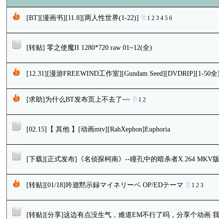
[BT][漫画书][11.8][两人性世界(1-22)]
1
2
3
4
5
6
[转贴] 零之使魔II 1280*720 raw 01~12(全)
[12.31][漫游FREEWIND工作室][Gundam Seed][DVDRIP][1-50全
[求助]为什么BT发布页上不去了~~
1
2
[02.15]【 其他 】[动画mtv][RahXephon]Euphoria
[下载][正式发布]《名侦探柯南》--瞳孔中的暗杀者X.264 MKV
[转贴][01/18]吟遊黙示録マイネリーベ OP/EDテーマ
1
2
3
[转贴][分享]这边有点没生气，难道EM不行了吗，分享个动画 我