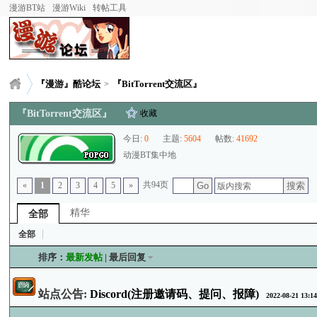
漫游BT站
漫游Wiki
转帖工具
『漫游』酷论坛
『BitTorrent交流区』
>
『BitTorrent交流区』
收藏
今日:
0
主题:
5604
帖数:
41692
动漫BT集中地
共94页
搜索
«
1
2
3
4
5
»
Go
精华
全部
全部
排序：
最新发帖
|
最后回复
站点公告:
Discord(注册邀请码、提问、报障)
2022-08-21 13:1