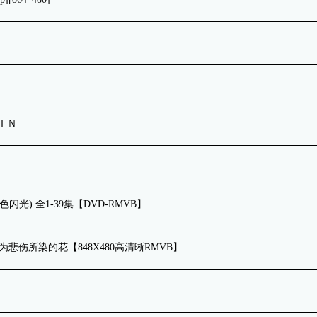
ＳＩＮ
) 全1-39集【DVD-RMVB】
话 为悲伤所染的花【848X480高清晰RMVB】