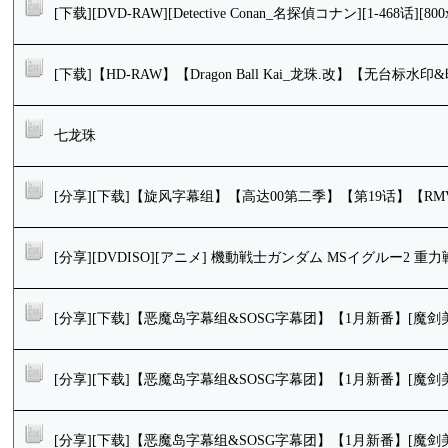
[下载][DVD-RAW][Detective Conan_名探偵コナン][1-468话][800x
[下载]【HD-RAW】【Dragon Ball Kai_龙珠.改】【无台标水
七龙珠
[分享][下载]【旋风字幕组】【高达00第二季】【第19话】【RMVB】
[分享][DVDISO][アニメ] 機動戦士ガンダム MSイグルー2 重力
[分享][下载]【恶魔岛字幕组&SOSG字幕团】【1月新番】[魔剑美神/秀逗
[分享][下载]【恶魔岛字幕组&SOSG字幕团】【1月新番】[魔剑美神/秀逗
[分享][下载]【恶魔岛字幕组&SOSG字幕团】【1月新番】[魔剑美神/秀逗