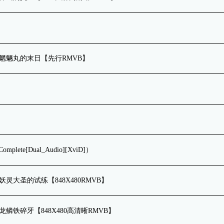
6话 魍魉丸的末日【先行RMVB】
】
】
lete[Dual_Audio][XviD]）
 妖灵大圣的试练【848X480RMVB】
话 龙鳞铁碎牙【848X480高清晰RMVB】