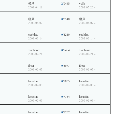
橙风
yshb
2
/9445
2009-04-11
2009-05-28
»
橙风
橙风
0
/8548
2009-04-07
2009-04-07
»
cooldzx
cooldzx
0
/8230
2009-03-14
2009-03-14
»
xiaobaizx
xiaobaizx
0
/7454
2009-02-21
2009-02-21
»
ibear
ibear
0
/8077
2009-02-05
2009-02-05
»
lacusfin
lacusfin
0
/7805
2009-02-03
2009-02-03
»
lacusfin
lacusfin
0
/7784
2009-02-03
2009-02-03
»
lacusfin
lacusfin
0
/7757