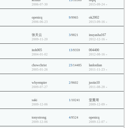
kenius
nnpq
13
/10300
2006-07-30
2015-09-24
»
openicq
ok2002
9
/9965
2006-06-23
2013-09-16
»
张天云
inuyasha167
3
/9821
2009-11-20
2012-12-16
»
itoh005
004400
13
/9359
2004-01-02
2012-08-16
»
chowchrist
lanlonlian
23
/14485
2005-01-26
2011-11-23
»
whyempire
justin10
2
/9602
2009-07-27
2011-08-28
»
saki
堂熏哥
1
/10241
2009-12-06
2009-12-09
»
tonystrong
openicq
4
/9524
2009-12-06
2009-12-07
»