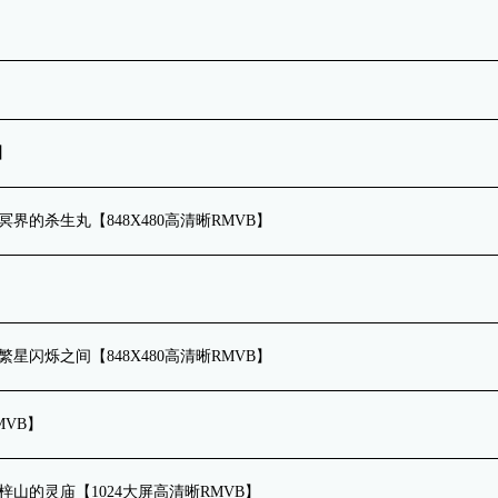
】
话 冥界的杀生丸【848X480高清晰RMVB】
话 繁星闪烁之间【848X480高清晰RMVB】
MVB】
7话 梓山的灵庙【1024大屏高清晰RMVB】