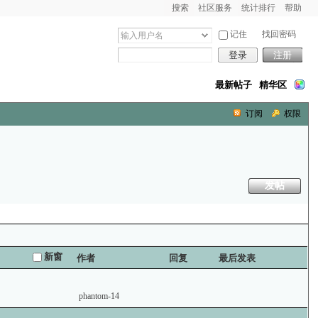
搜索
社区服务
统计排行
帮助
记住
找回密码
登录
注册
最新帖子
精华区
订阅
权限
发帖
新窗
作者
回复
最后发表
phantom-14