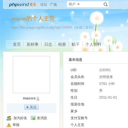
用户
论坛
广场
macos的个人主页
https://bbs.popgo.org/bbs/u.php?uid=118391
[收藏]
[复制]
首页
新鲜事
日志
相册
帖子
个人资料
基本信息
UID
118391
会员头衔
光明使者
在线时间
3781 小时
性别
男
生日
2011-01-01
macos
现居住地
关注
家乡
加为好友
发消息
支付宝账号
举报
个人主页