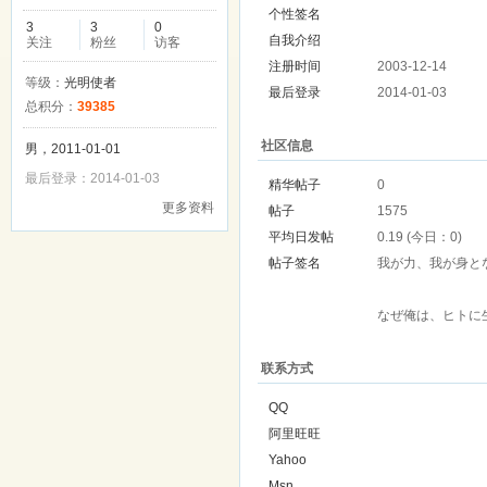
个性签名
3
3
0
自我介绍
关注
粉丝
访客
注册时间
2003-12-14
等级：
光明使者
最后登录
2014-01-03
总积分：
39385
社区信息
男，2011-01-01
最后登录：2014-01-03
精华帖子
0
更多资料
帖子
1575
平均日发帖
0.19 (今日：0)
帖子签名
我が力、我が身と
なぜ俺は、ヒトに
联系方式
QQ
阿里旺旺
Yahoo
Msn