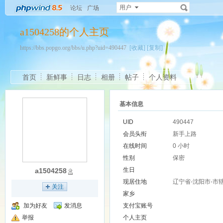
用户
论坛
广场
a1504258的个人主页
https://bbs.popgo.org/bbs/u.php?uid=490447
[收藏]
[复制]
首页
新鲜事
日志
相册
帖子
个人资料
基本信息
UID
490447
会员头衔
新手上路
在线时间
0 小时
性别
保密
生日
a1504258
现居住地
辽宁省-沈阳市-市
关注
家乡
加为好友
发消息
支付宝账号
举报
个人主页