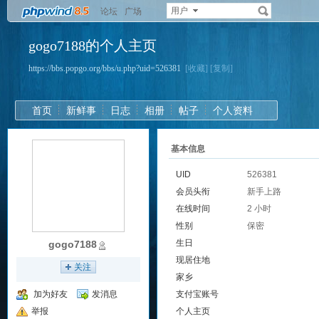
用户
论坛
广场
gogo7188的个人主页
https://bbs.popgo.org/bbs/u.php?uid=526381
[收藏]
[复制]
首页
新鲜事
日志
相册
帖子
个人资料
基本信息
UID
526381
会员头衔
新手上路
在线时间
2 小时
性别
保密
生日
gogo7188
现居住地
关注
家乡
加为好友
发消息
支付宝账号
举报
个人主页