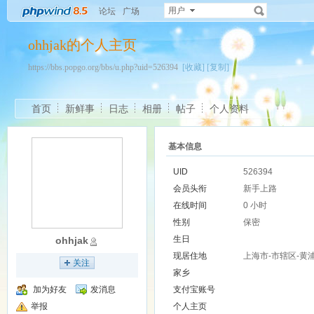
用户
论坛
广场
ohhjak的个人主页
https://bbs.popgo.org/bbs/u.php?uid=526394
[收藏]
[复制]
首页
新鲜事
日志
相册
帖子
个人资料
基本信息
UID
526394
会员头衔
新手上路
在线时间
0 小时
性别
保密
生日
ohhjak
现居住地
上海市-市辖区-黄
关注
家乡
加为好友
发消息
支付宝账号
举报
个人主页