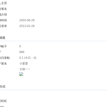
人主页
性签名
我介绍
册时间
2003-06-29
后登录
2013-02-28
信息
华帖子
0
子
886
均日发帖
0.1 (今日：0)
子签名
小爱爱
大萌~~~
方式
里旺旺
hoo