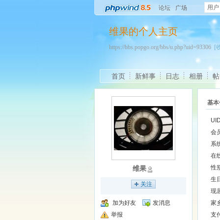
用户
论坛
广场
维果的个人主页
https://bbs.popgo.org/bbs/u.php?uid=93306
[
首页
新鲜事
日志
相册
帖
基本
UI
会
系
在
性
维果
生
关注
现
加为好友
发消息
家
举报
支