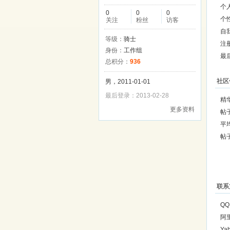
个
0
0
0
个
关注
粉丝
访客
自
等级：
骑士
注
身份：
工作组
最
总积分：
936
社区
男，2011-01-01
最后登录：2013-02-28
精
更多资料
帖
平
帖
联系
QQ
阿
Ya