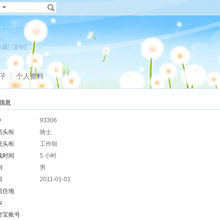
收藏]
[复制]
子
个人资料
信息
D
93306
员头衔
骑士
统头衔
工作组
线时间
5 小时
别
男
日
2011-01-01
居住地
乡
付宝账号