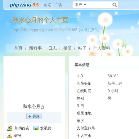
用户
论坛
广场
秋水心月的个人主页
https://bbs.popgo.org/bbs/u.php?uid=68182
[收藏]
[复制]
首页
新鲜事
日志
相册
帖子
个人资料
基本信息
UID
68182
会员头衔
新手上路
在线时间
0 小时
性别
男
生日
秋水心月
现居住地
关注
家乡
加为好友
发消息
支付宝账号
举报
个人主页