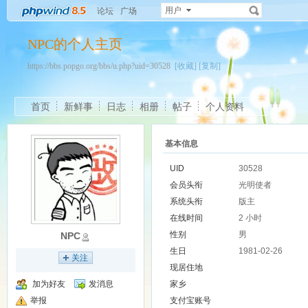
用户
论坛
广场
NPC的个人主页
https://bbs.popgo.org/bbs/u.php?uid=30528
[收藏]
[复制]
首页
新鲜事
日志
相册
帖子
个人资料
基本信息
UID
30528
会员头衔
光明使者
系统头衔
版主
在线时间
2 小时
性别
男
NPC
生日
1981-02-26
关注
现居住地
加为好友
发消息
家乡
举报
支付宝账号