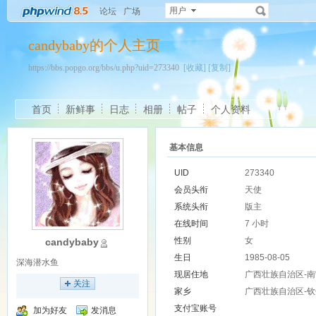
用户
论坛
广场
candybaby的个人主页
https://bbs.popgo.org/bbs/u.php?uid=273340
[收藏]
[复制]
首页
新鲜事
日志
相册
帖子
个人资料
基本信息
UID
273340
会员头衔
天使
系统头衔
版主
在线时间
7 小时
性别
女
candybaby
生日
1985-08-05
深海潜水鱼
现居住地
广西壮族自治区-南
关注
家乡
广西壮族自治区-钦
支付宝账号
加为好友
发消息