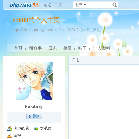
用户
论坛
广场
kokibi的个人主页
https://bbs.popgo.org/bbs/u.php?uid=105315
[收藏]
[复制]
首页
新鲜事
日志
相册
帖子
个人资料
日志
kokibi
关注
加为好友
发消息
举报