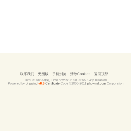
联系我们
无图版
手机浏览
清除Cookies
返回顶部
Total 0.008573(s), Time now is:08-08 04:55, Gzip disabled
Powered by
phpwind
v8.5
Certificate
Code ©2003-2011
phpwind.com
Corporation