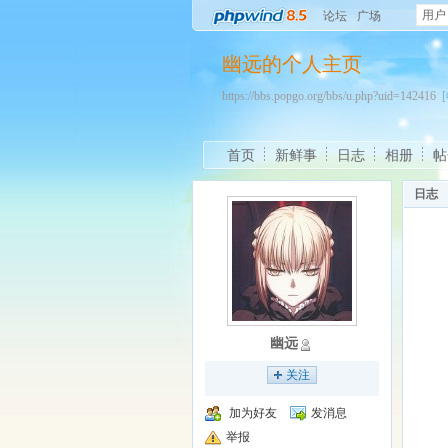
用户
论坛
广场
幽远的个人主页
https://bbs.popgo.org/bbs/u.php?uid=142416
首页
新鲜事
日志
相册
帖
日志
幽远
关注
加为好友
发消息
举报