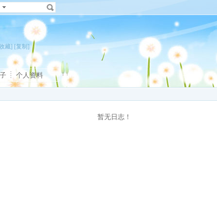
[收藏]
[复制]
子
个人资料
暂无日志！