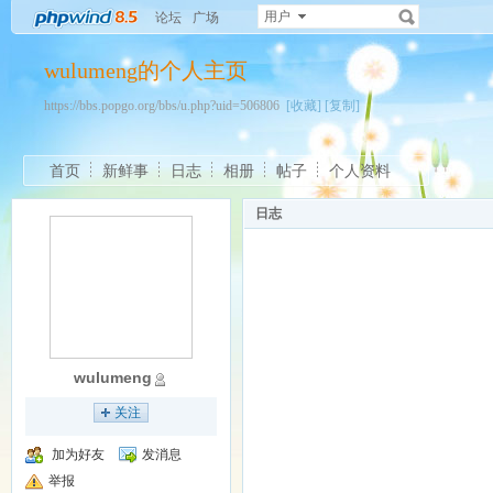
用户
论坛
广场
wulumeng的个人主页
https://bbs.popgo.org/bbs/u.php?uid=506806
[收藏]
[复制]
首页
新鲜事
日志
相册
帖子
个人资料
日志
wulumeng
关注
加为好友
发消息
举报