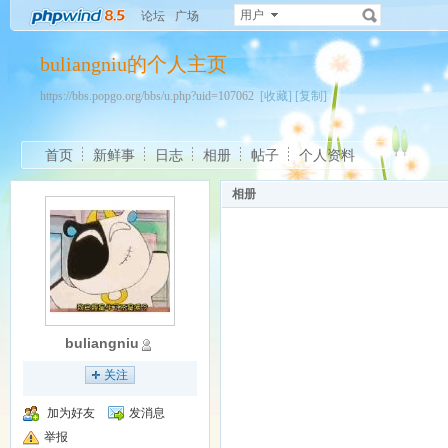
用户
论坛
广场
buliangniu的个人主页
https://bbs.popgo.org/bbs/u.php?uid=107062
[收藏]
[复制]
首页
新鲜事
日志
相册
帖子
个人资料
相册
buliangniu
关注
加为好友
发消息
举报