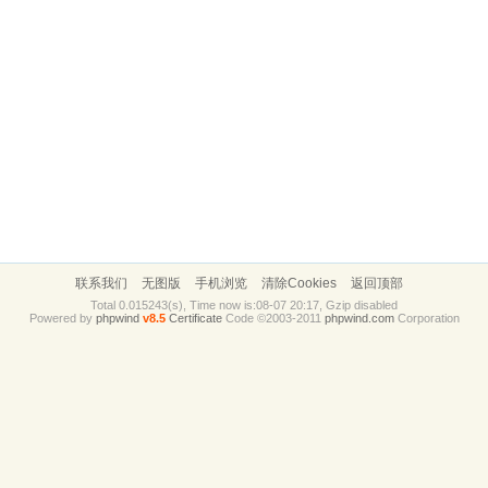
联系我们
无图版
手机浏览
清除Cookies
返回顶部
Total 0.015243(s), Time now is:08-07 20:17, Gzip disabled
Powered by
phpwind
v8.5
Certificate
Code ©2003-2011
phpwind.com
Corporation