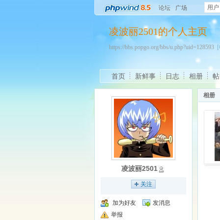
用户
论坛
广场
凌波丽2501的个人主页
https://bbs.popgo.org/bbs/u.php?uid=128593
首页
新鲜事
日志
相册
帖
相册
凌波丽2501
关注
加为好友
发消息
举报