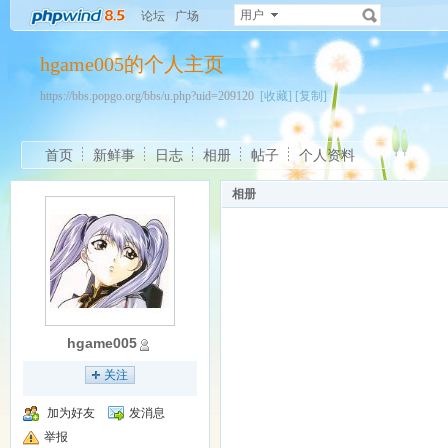
用户
论坛
广场
hgame005的个人主页
https://bbs.popgo.org/bbs/u.php?uid=209120
[收藏]
[复制]
首页
新鲜事
日志
相册
帖子
个人资料
相册
hgame005
关注
加为好友
发消息
举报