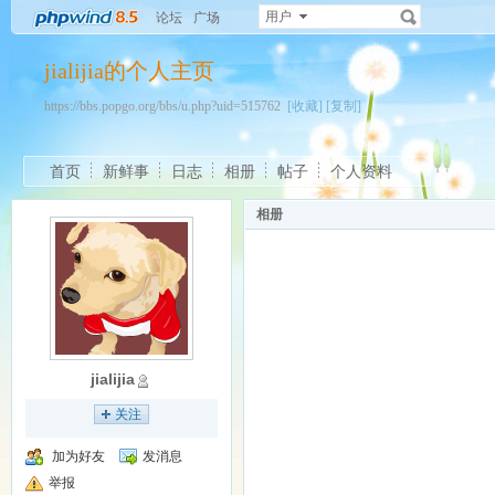
用户
论坛
广场
jialijia的个人主页
https://bbs.popgo.org/bbs/u.php?uid=515762
[收藏]
[复制]
首页
新鲜事
日志
相册
帖子
个人资料
相册
jialijia
关注
加为好友
发消息
举报