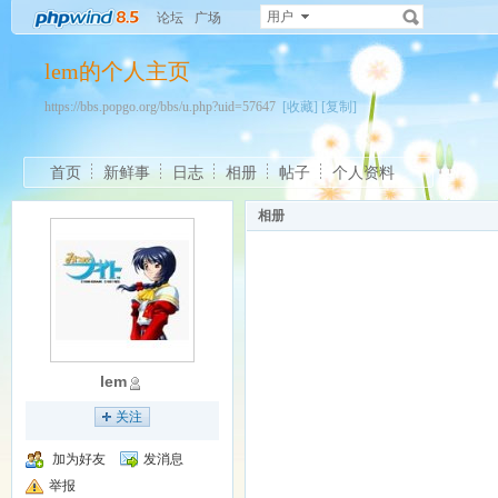
用户
论坛
广场
lem的个人主页
https://bbs.popgo.org/bbs/u.php?uid=57647
[收藏]
[复制]
首页
新鲜事
日志
相册
帖子
个人资料
相册
lem
关注
加为好友
发消息
举报