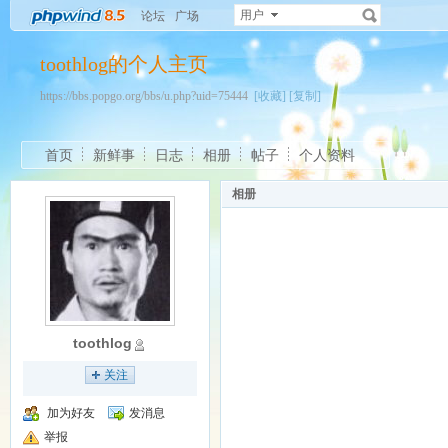
用户
论坛
广场
toothlog的个人主页
https://bbs.popgo.org/bbs/u.php?uid=75444
[收藏]
[复制]
首页
新鲜事
日志
相册
帖子
个人资料
相册
toothlog
关注
加为好友
发消息
举报