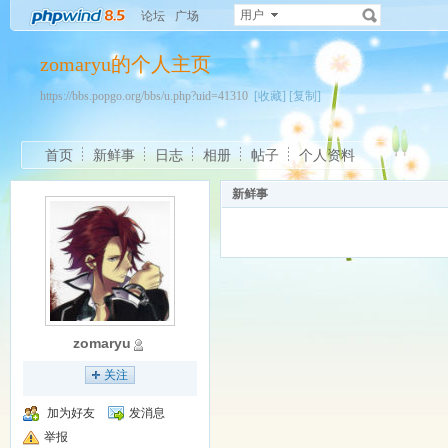
用户
论坛
广场
zomaryu的个人主页
https://bbs.popgo.org/bbs/u.php?uid=41310
[收藏]
[复制]
首页
新鲜事
日志
相册
帖子
个人资料
新鲜事
zomaryu
关注
加为好友
发消息
举报