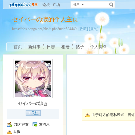
用户
论坛
广场
セイバーの涙的个人主页
https://bbs.popgo.org/bbs/u.php?uid=524449
[收藏]
[复制]
首页
新鲜事
日志
相册
帖子
个人资料
セイバーの涙
关注
由于对方的隐私设置，容
加为好友
发消息
举报