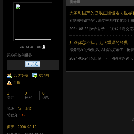
新鲜事
大家对国产的游戏正慢慢走向世界
看到黑神话悟空，感觉中国的文化终于由
2024-08-22
[来自帖子 -
『游戏主题交流
那些你忘不掉，无限重温的经典
zoisite_lee
感觉现在的动漫没小时候的好看了，抱着
與妳與她與世界.
2024-03-24
[来自帖子 -
『动漫主题讨论
关注
加为好友
发消息
举报
1
0
0
关注
粉丝
访客
等级：
新手上路
总积分：
32
保密，2008-03-13