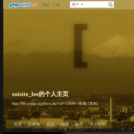
用户
论坛
广场
zoisite_lee的个人主页
https://bbs.popgo.org/bbs/u.php?uid=526069
[收藏]
[复制]
首页
新鲜事
日志
相册
帖子
个人资料