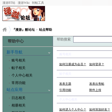
漫游BT站
漫游Wiki
转帖工具
『漫游』酷论坛
站点帮助
>
帮助搜索
帮助中心
新手导航
账号相关
账号相关
如何注册成为会员？
如何登录？
帖子相关
帖子相关
个人中心相关
常用功能
发表主题
发表出售帖
站点应用
引用功能
附件上传
日志相关
个人中心相关
相册相关
如何进入个人中心？
如何添加好友？