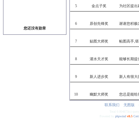
5
金点子奖
为社区提出
6
原创先锋奖
谢谢您积极
您还没有勋章
7
贴图大师奖
帖图高手,堪
8
灌水天才奖
能够长期提
9
新人进步奖
新人有很大
10
幽默大师奖
您总是能给
联系我们
无图版
Total 0.004873(s) quer
Powered by
phpwind
v8.5
Cert