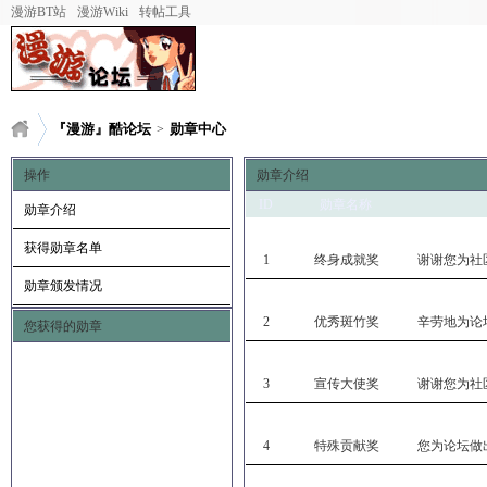
漫游BT站
漫游Wiki
转帖工具
『漫游』酷论坛
勋章中心
>
操作
勋章介绍
ID
勋章名称
勋章介绍
获得勋章名单
1
终身成就奖
谢谢您为社
勋章颁发情况
2
优秀斑竹奖
辛劳地为论
您获得的勋章
3
宣传大使奖
谢谢您为社
4
特殊贡献奖
您为论坛做