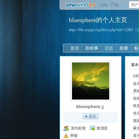
用户
论坛
广场
bluesphere的个人主页
https://bbs.popgo.org/bbs/u.php?uid=12881
[
首页
新鲜事
日志
相册
帖
基本
UI
会
系
在
性
bluesphere
生
关注
现
加为好友
发消息
家
举报
支