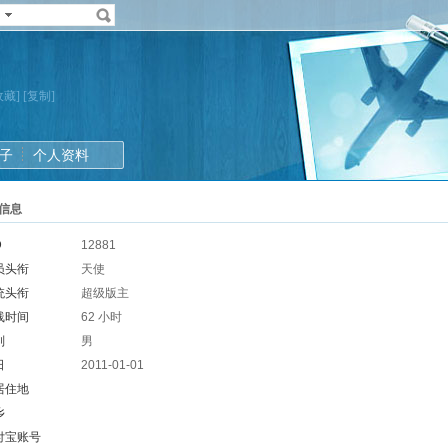
收藏]
[复制]
子
个人资料
信息
D
12881
员头衔
天使
统头衔
超级版主
线时间
62 小时
别
男
日
2011-01-01
居住地
乡
付宝账号