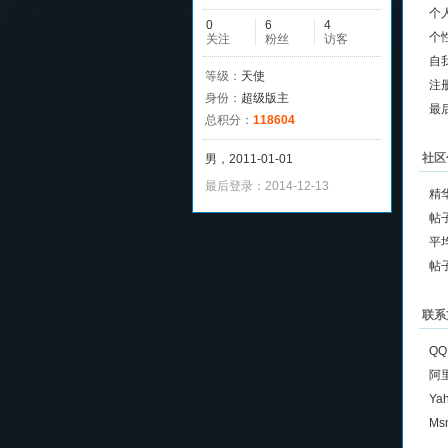
个
0
6
4
个
关注
粉丝
访客
自
等级：
天使
注
身份：
超级版主
最
总积分：
118604
社区
男，2011-01-01
最后登录：2014-12-13
精
帖
平
帖
联系
QQ
阿
Ya
Ms