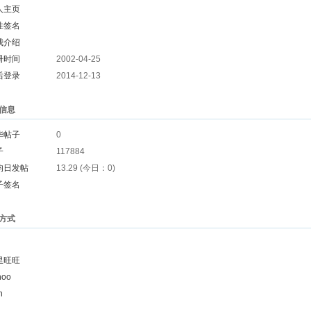
人主页
性签名
我介绍
册时间
2002-04-25
后登录
2014-12-13
信息
华帖子
0
子
117884
均日发帖
13.29 (今日：0)
子签名
方式
里旺旺
hoo
n