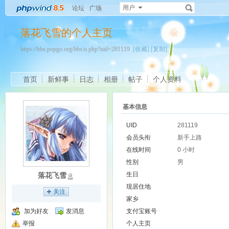
用户
论坛
广场
落花飞雪的个人主页
https://bbs.popgo.org/bbs/u.php?uid=281119
[收藏]
[复制]
首页
新鲜事
日志
相册
帖子
个人资料
基本信息
UID
281119
会员头衔
新手上路
在线时间
0 小时
性别
男
生日
落花飞雪
现居住地
关注
家乡
加为好友
发消息
支付宝账号
举报
个人主页