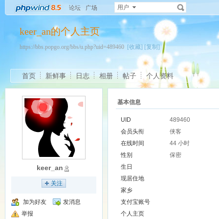
用户
论坛
广场
keer_an的个人主页
https://bbs.popgo.org/bbs/u.php?uid=489460
[收藏]
[复制]
首页
新鲜事
日志
相册
帖子
个人资料
基本信息
UID
489460
会员头衔
侠客
在线时间
44 小时
性别
保密
生日
keer_an
现居住地
关注
家乡
加为好友
发消息
支付宝账号
举报
个人主页