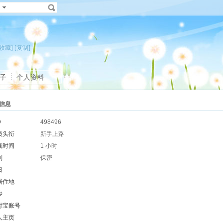
[收藏]
[复制]
子
个人资料
信息
D
498496
员头衔
新手上路
线时间
1 小时
别
保密
日
居住地
乡
付宝账号
人主页