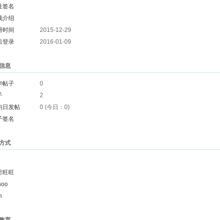
性签名
我介绍
册时间
2015-12-29
后登录
2016-01-09
信息
华帖子
0
子
2
均日发帖
0 (今日：0)
子签名
方式
里旺旺
hoo
n