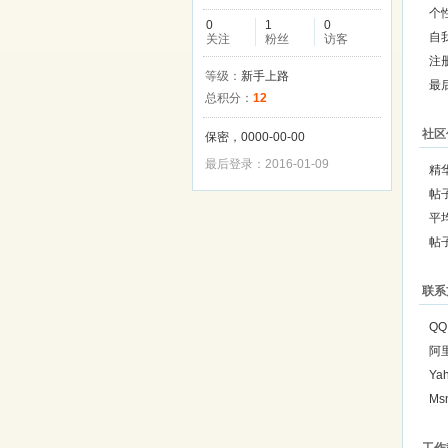
个
0
1
0
自
关注
粉丝
访客
注
等级：
新手上路
最
总积分：
12
社区
保密，0000-00-00
最后登录：2016-01-09
精
帖
平
帖
联系
QQ
阿
Ya
Ms