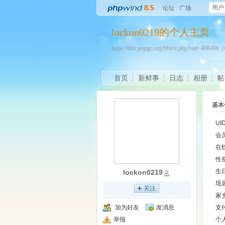
用户
论坛
广场
lockon0219的个人主页
https://bbs.popgo.org/bbs/u.php?uid=498496
首页
新鲜事
日志
相册
帖
基本
UI
会
在
性
生
lockon0219
现
关注
家
加为好友
发消息
支
举报
个