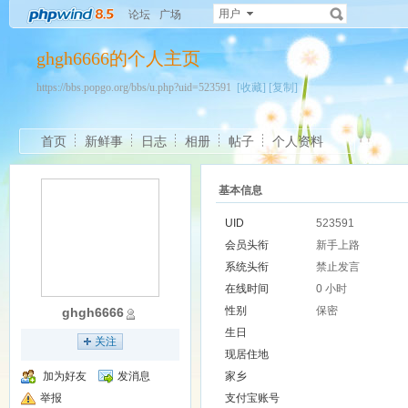
用户
论坛
广场
ghgh6666的个人主页
https://bbs.popgo.org/bbs/u.php?uid=523591
[收藏]
[复制]
首页
新鲜事
日志
相册
帖子
个人资料
基本信息
UID
523591
会员头衔
新手上路
系统头衔
禁止发言
在线时间
0 小时
性别
保密
ghgh6666
生日
关注
现居住地
加为好友
发消息
家乡
举报
支付宝账号