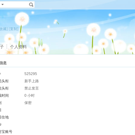
[收藏]
[复制]
子
个人资料
信息
D
525295
员头衔
新手上路
统头衔
禁止发言
线时间
0 小时
别
保密
日
居住地
乡
付宝账号