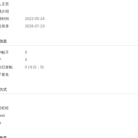
人主页
我介绍
册时间
2022-05-24
后登录
2026-07-23
信息
华帖子
0
子
4
均日发帖
0 (今日：0)
子签名
方式
里旺旺
hoo
n