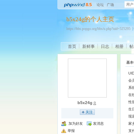
用户
论坛
广场
b5x24g的个人主页
https://bbs.popgo.org/bbs/u.php?uid=525295
首页
新鲜事
日志
相册
帖
基本
UI
会
系
在
性
b5x24g
生
关注
现
加为好友
发消息
家
举报
支