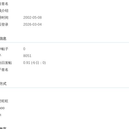
性签名
我介绍
册时间
2002-05-08
后登录
2026-03-04
信息
华帖子
0
子
8051
均日发帖
0.91 (今日：0)
子签名
方式
里旺旺
hoo
n