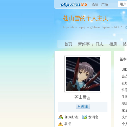
用户
论坛
广场
苍山雪的个人主页
https://bbs.popgo.org/bbs/u.php?uid=14067
[
首页
新鲜事
日志
相册
帖
基本
UI
会
在
性
生
苍山雪
现
关注
家
加为好友
发消息
支
举报
个