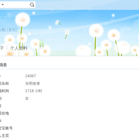
收藏]
[复制]
子
个人资料
信息
D
14067
员头衔
光明使者
线时间
1718 小时
别
女
日
居住地
乡
付宝账号
人主页