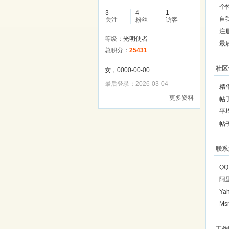
个
3
4
1
自
关注
粉丝
访客
注
等级：
光明使者
最
总积分：
25431
社区
女，0000-00-00
最后登录：2026-03-04
精
更多资料
帖
平
帖
联系
QQ
阿
Ya
Ms