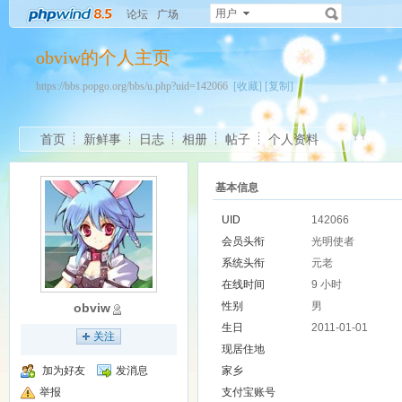
用户
论坛
广场
obviw的个人主页
https://bbs.popgo.org/bbs/u.php?uid=142066
[收藏]
[复制]
首页
新鲜事
日志
相册
帖子
个人资料
基本信息
UID
142066
会员头衔
光明使者
系统头衔
元老
在线时间
9 小时
性别
男
obviw
生日
2011-01-01
关注
现居住地
加为好友
发消息
家乡
举报
支付宝账号