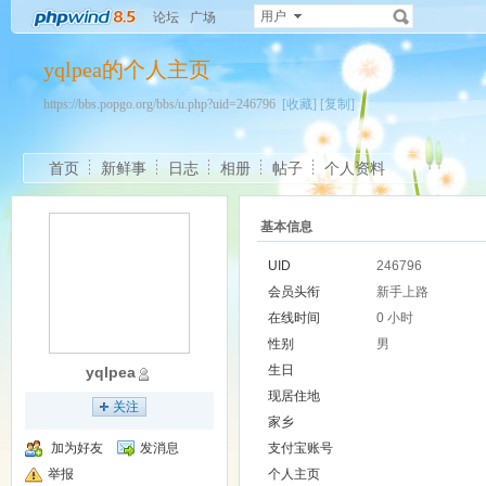
用户
论坛
广场
yqlpea的个人主页
https://bbs.popgo.org/bbs/u.php?uid=246796
[收藏]
[复制]
首页
新鲜事
日志
相册
帖子
个人资料
基本信息
UID
246796
会员头衔
新手上路
在线时间
0 小时
性别
男
生日
yqlpea
现居住地
关注
家乡
加为好友
发消息
支付宝账号
举报
个人主页