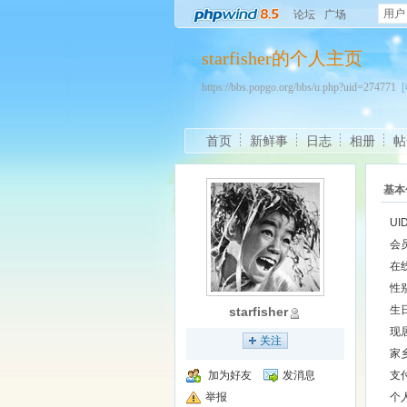
用户
论坛
广场
starfisher的个人主页
https://bbs.popgo.org/bbs/u.php?uid=274771
首页
新鲜事
日志
相册
帖
基本
UI
会
在
性
生
starfisher
现
关注
家
加为好友
发消息
支
举报
个