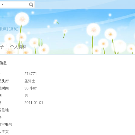
[收藏]
[复制]
子
个人资料
信息
D
274771
员头衔
圣骑士
线时间
30 小时
别
男
日
2011-01-01
居住地
乡
付宝账号
人主页