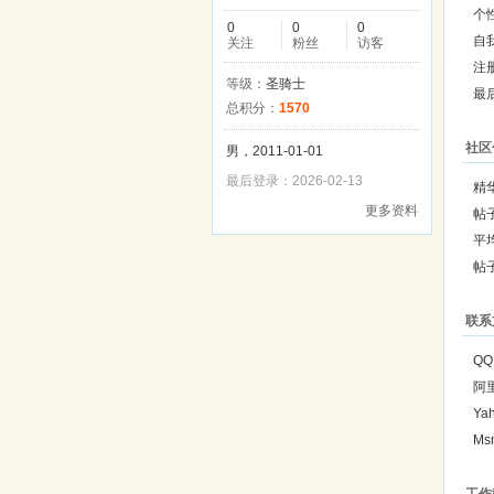
个
0
0
0
自
关注
粉丝
访客
注
等级：
圣骑士
最
总积分：
1570
社区
男，2011-01-01
最后登录：2026-02-13
精
更多资料
帖
平
帖
联系
QQ
阿
Ya
Ms