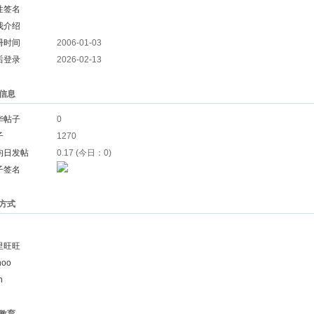
性签名
我介绍
册时间
2006-01-03
后登录
2026-02-13
信息
华帖子
0
子
1270
均日发帖
0.17 (今日：0)
子签名
方式
里旺旺
hoo
n