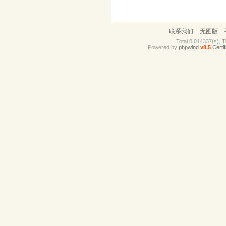
联系我们
无图版
Total 0.014337(s), T
Powered by
phpwind
v8.5
Certif