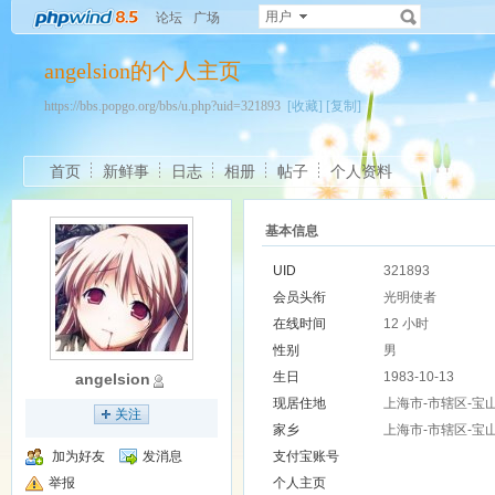
用户
论坛
广场
angelsion的个人主页
https://bbs.popgo.org/bbs/u.php?uid=321893
[收藏]
[复制]
首页
新鲜事
日志
相册
帖子
个人资料
基本信息
UID
321893
会员头衔
光明使者
在线时间
12 小时
性别
男
生日
1983-10-13
angelsion
现居住地
上海市-市辖区-宝
关注
家乡
上海市-市辖区-宝
加为好友
发消息
支付宝账号
举报
个人主页