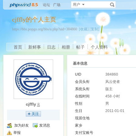
用户
论坛
广场
cjffly的个人主页
https://bbs.popgo.org/bbs/u.php?uid=384860
[收藏]
[复制]
首页
新鲜事
日志
相册
帖子
个人资料
基本信息
UID
384860
会员头衔
风云使者
系统头衔
版主
在线时间
458 小时
性别
男
cjffly
生日
2011-01-01
关注
现居住地
加为好友
发消息
家乡
举报
支付宝账号