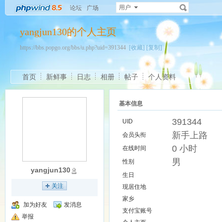
用户
论坛
广场
yangjun130的个人主页
https://bbs.popgo.org/bbs/u.php?uid=391344
[收藏]
[复制]
首页
新鲜事
日志
相册
帖子
个人资料
基本信息
391344
UID
新手上路
会员头衔
0 小时
在线时间
男
性别
yangjun130
生日
关注
现居住地
家乡
加为好友
发消息
支付宝账号
举报