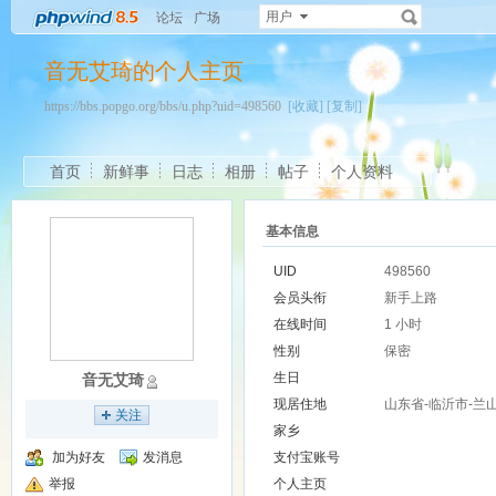
用户
论坛
广场
音无艾琦的个人主页
https://bbs.popgo.org/bbs/u.php?uid=498560
[收藏]
[复制]
首页
新鲜事
日志
相册
帖子
个人资料
基本信息
UID
498560
会员头衔
新手上路
在线时间
1 小时
性别
保密
生日
音无艾琦
现居住地
山东省-临沂市-兰
关注
家乡
加为好友
发消息
支付宝账号
举报
个人主页